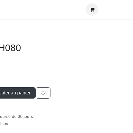
H080
outer au panier
mboursé de 30 jours
rables