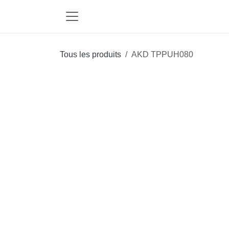
Se rendre au contenu
Tous les produits
AKD TPPUH080