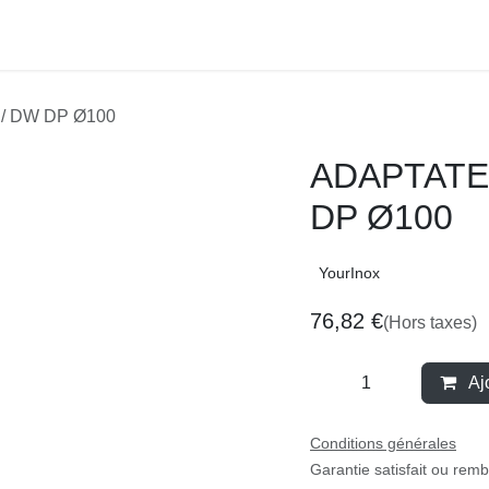
F / DW DP Ø100
ADAPTATEU
Ø100
YourInox
76,82
€
(Hors taxes)
Aj
Conditions générales
Garantie satisfait ou re