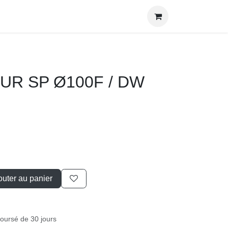
R SP Ø100F / DW DP
outer au panier
mboursé de 30 jours