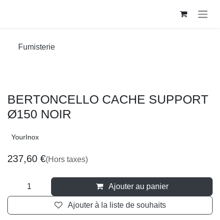
Se rendre au contenu
Fumisterie
BERTONCELLO CACHE SUPPORT
Ø150 NOIR
YourInox
237,60
€
(Hors taxes)
Ajouter au panier
Ajouter à la liste de souhaits