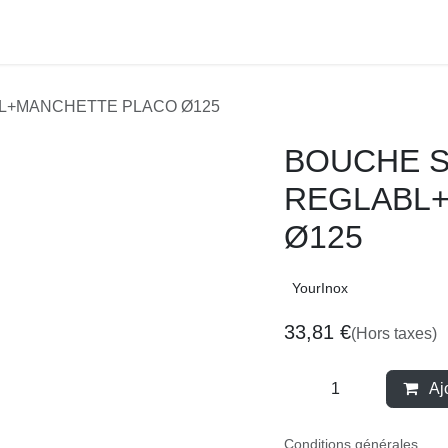
BL+MANCHETTE PLACO Ø125
BOUCHE S
REGLABL+
Ø125
YourInox
33,81
€
(Hors taxes)
Aj
Conditions générales