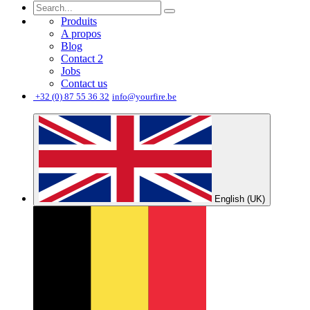
Produits
A propos
Blog
Contact 2
Jobs
Contact us
͏
+32 (0) 87 55 36 32
info@yourfire.be
English (UK)