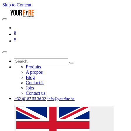
Skip to Content
0
0
Produits
A propos
Blog
Contact 2
Jobs
Contact us
͏
+32 (0) 87 55 36 32
info@yourfire.be