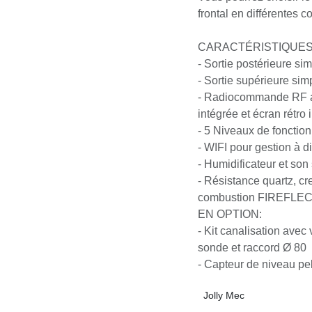
frontal en différentes
CARACTÉRISTIQUES 
- Sortie postérieure 
- Sortie supérieure s
- Radiocommande RF 
intégrée et écran rétr
- 5 Niveaux de fonct
- WIFI pour gestion à
- Humidificateur et s
- Résistance quartz,
combustion FIREFL
EN OPTION:
- Kit canalisation ave
sonde et raccord Ø 8
- Capteur de niveau p
Jolly Mec