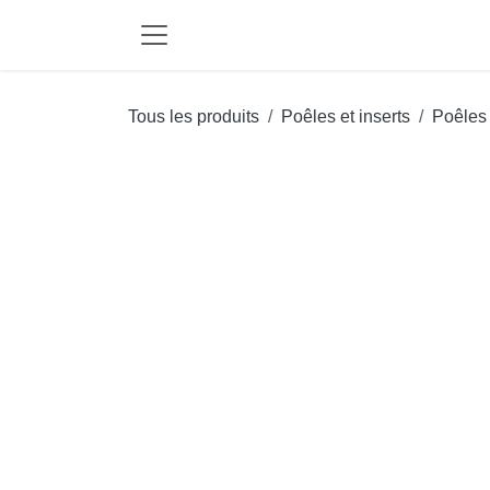
Se rendre au contenu
Tous les produits
Poêles et inserts
Poêl