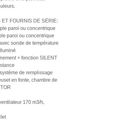
 couleurs.
ET FOURNIS DE SÉRIE:
simple paroi ou concentrique
imple paroi ou concentrique
avec sonde de température
o illuminé
ionnement + fonction SILENT
 distance
on système de remplissage
 creuset en fonte, chambre de
ECTOR
c ventilateur 170 m3/h,
0
ellet